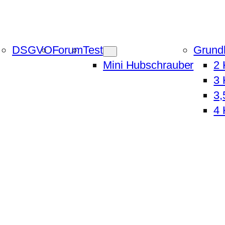
DSGVO
Forum
Test
Grund
Mini Hubschrauber
2 
3 
3,
4 